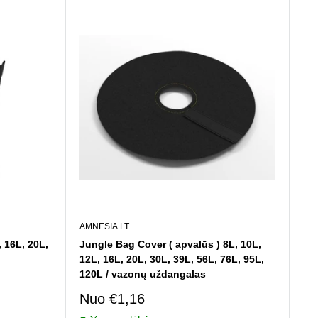
AMNESIA.LT
 16L, 20L,
Jungle Bag Cover ( apvalūs ) 8L, 10L,
12L, 16L, 20L, 30L, 39L, 56L, 76L, 95L,
120L / vazonų uždangalas
Pardavimo
Nuo
€1,16
kaina