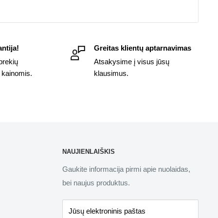
ntija!
Greitas klientų aptarnavimas
prekių
Atsakysime į visus jūsų
 kainomis.
klausimus.
NAUJIENLAIŠKIS
Gaukite informacija pirmi apie nuolaidas,
bei naujus produktus.
Jūsų elektroninis paštas