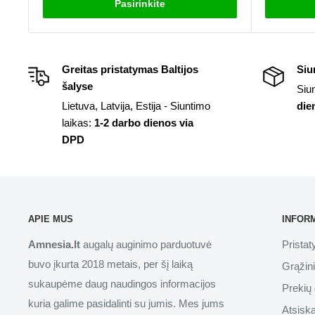
Pasirinkite
Greitas pristatymas Baltijos
Siu
šalyse
Siu
Lietuva, Latvija, Estija - Siuntimo
die
laikas:
1-2 darbo dienos via
DPD
APIE MUS
INFOR
Amnesia.lt
augalų auginimo parduotuvė
Prista
buvo įkurta 2018 metais, per šį laiką
Grąžin
sukaupėme daug naudingos informacijos
Prekių 
kuria galime pasidalinti su jumis. Mes jums
Atsisk