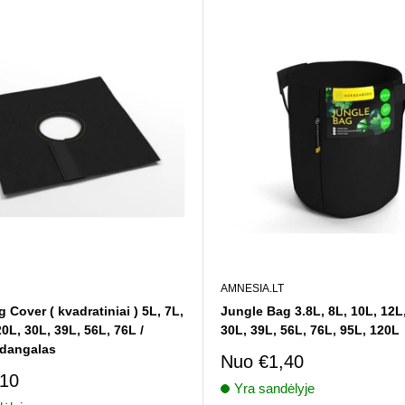
AMNESIA.LT
 Cover ( kvadratiniai ) 5L, 7L,
Jungle Bag 3.8L, 8L, 10L, 12L,
20L, 30L, 39L, 56L, 76L /
30L, 39L, 56L, 76L, 95L, 120L
dangalas
Pardavimo
Nuo
€1,40
kaina
imo
,10
Yra sandėlyje