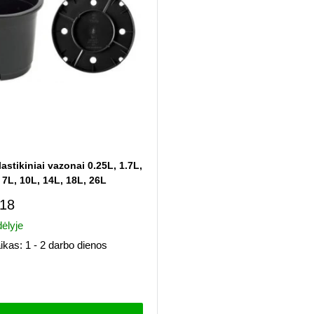
astikiniai vazonai 0.25L, 1.7L,
, 7L, 10L, 14L, 18L, 26L
imo
,18
ėlyje
ikas: 1 - 2 darbo dienos
i