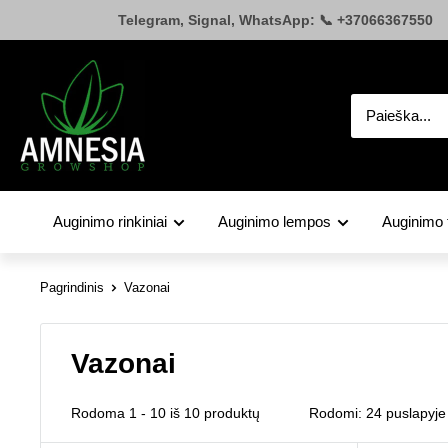
Pereiti
Telegram, Signal, WhatsApp: 📞 +37066367550
prie
turinio
Amnesia.lt
Auginimo rinkiniai
Auginimo lempos
Auginimo 
Pagrindinis
Vazonai
Vazonai
Rodoma 1 - 10 iš 10 produktų
Rodomi: 24 puslapyje