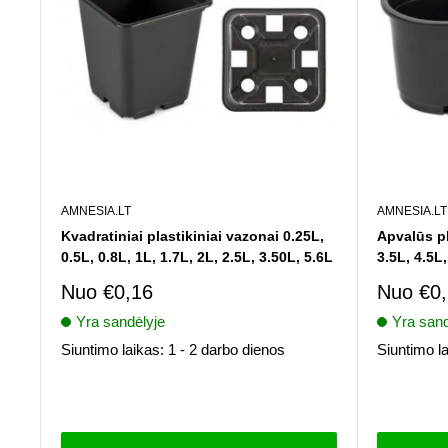
AMNESIA.LT
AMNESIA.LT
Kvadratiniai plastikiniai vazonai 0.25L,
Apvalūs pl
0.5L, 0.8L, 1L, 1.7L, 2L, 2.5L, 3.50L, 5.6L
3.5L, 4.5L
Pardavimo
Pardav
Nuo
€0,16
Nuo
€0
kaina
kaina
Yra sandėlyje
Yra sand
Siuntimo laikas: 1 - 2 darbo dienos
Siuntimo la
Atsiliepimai
Atsiliepima