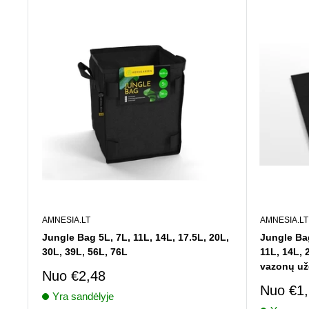
AMNESIA.LT
AMNESIA.LT
Jungle Bag 5L, 7L, 11L, 14L, 17.5L, 20L,
Jungle Bag
30L, 39L, 56L, 76L
11L, 14L, 
vazonų už
Pardavimo
Nuo
€2,48
kaina
Pardav
Nuo
€1
Yra sandėlyje
kaina