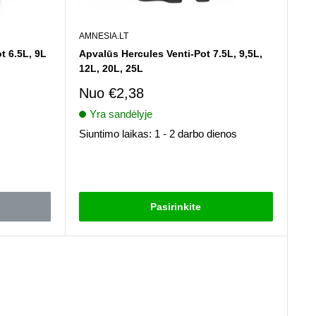
AMNESIA.LT
t 6.5L, 9L
Apvalūs Hercules Venti-Pot 7.5L, 9,5L,
12L, 20L, 25L
Pardavimo
Nuo
€2,38
kaina
Yra sandėlyje
Siuntimo laikas: 1 - 2 darbo dienos
Atsiliepimai
Pasirinkite