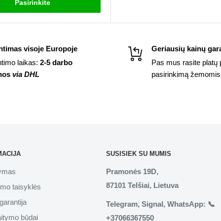
Pasirinkite
ntimas visoje Europoje
Geriausių kainų gara
ntimo laikas:
2-5 darbo
Pas mus rasite platų 
nos
via DHL
pasirinkimą žemomis
MACIJA
SUSISIEK SU MUMIS
tymas
Pramonės 19D,
87101 Telšiai, Lietuva
imo taisyklės
garantija
Telegram, Signal, WhatsApp: 📞
aitymo būdai
+37066367550