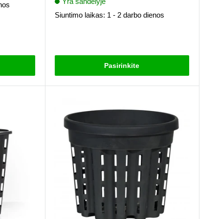
Yra sandėlyje
enos
Siuntimo laikas: 1 - 2 darbo dienos
Atsiliepimai
Pasirinkite