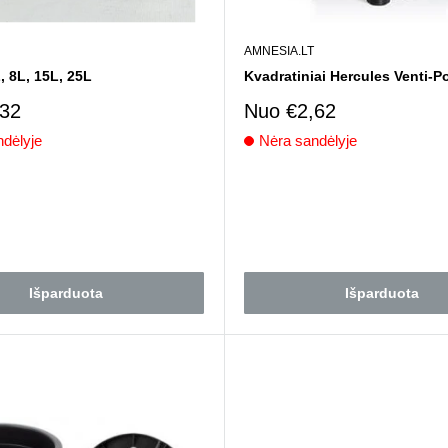
AMNESIA.LT
, 8L, 15L, 25L
Kvadratiniai Hercules Venti-Po
imo
Pardavimo
,32
Nuo
€2,62
kaina
dėlyje
Nėra sandėlyje
i
Atsiliepimai
Išparduota
Išparduota