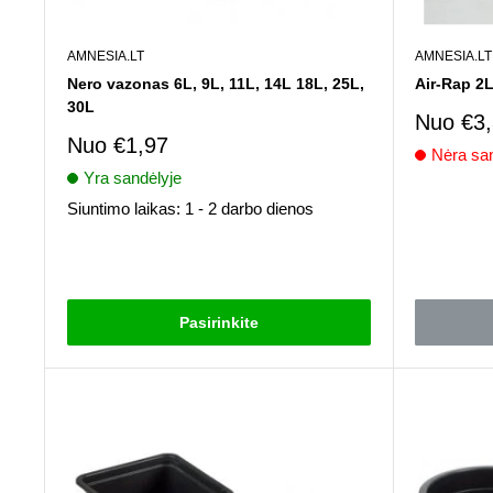
AMNESIA.LT
AMNESIA.LT
Nero vazonas 6L, 9L, 11L, 14L 18L, 25L,
Air-Rap 2L
30L
Pardav
Nuo
€3
kaina
Pardavimo
Nuo
€1,97
Nėra san
kaina
Yra sandėlyje
Atsiliepima
Siuntimo laikas: 1 - 2 darbo dienos
Atsiliepimai
Pasirinkite