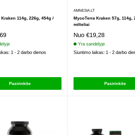
AMNESIA.LT
Kraken 114g, 226g, 454g /
MycoTerra Kraken 57g, 114g, 
milteliai
imo
Pardavimo
,69
Nuo
€19,28
kaina
ėlyje
Yra sandėlyje
ikas: 1 - 2 darbo dienos
Siuntimo laikas: 1 - 2 darbo di
i
Atsiliepimai
Pasirinkite
Pasirinkite