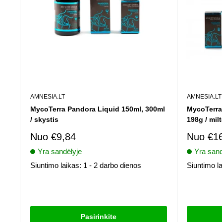
AMNESIA.LT
AMNESIA.LT
MycoTerra Pandora Liquid 150ml, 300ml
MycoTerra
/ skystis
198g / milt
Pardavimo
Pardav
Nuo
€9,84
Nuo
€1
kaina
kaina
Yra sandėlyje
Yra sand
Siuntimo laikas: 1 - 2 darbo dienos
Siuntimo la
Atsiliepimai
Atsiliepima
Pasirinkite