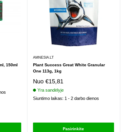
AMNESIA.LT
ml, 150ml
Plant Success Great White Granular
One 113g, 1kg
Pardavimo
Nuo
€15,81
kaina
Yra sandėlyje
enos
Siuntimo laikas: 1 - 2 darbo dienos
Atsiliepimai
Pasirinkite