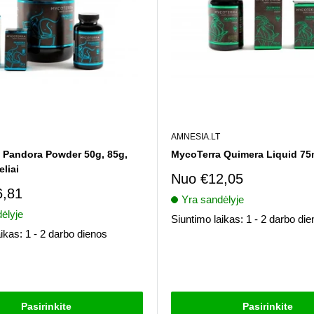
AMNESIA.LT
 Pandora Powder 50g, 85g,
MycoTerra Quimera Liquid 75
eliai
Pardavimo
Nuo
€12,05
kaina
imo
6,81
Yra sandėlyje
ėlyje
Siuntimo laikas: 1 - 2 darbo di
ikas: 1 - 2 darbo dienos
Atsiliepimai
i
Pasirinkite
Pasirinkite