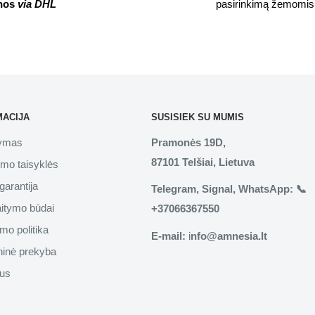
nos
via DHL
pasirinkimą žemomis
MACIJA
SUSISIEK SU MUMIS
tymas
Pramonės 19D,
87101 Telšiai, Lietuva
imo taisyklės
garantija
Telegram, Signal, WhatsApp: 📞
aitymo būdai
+37066367550
mo politika
E-mail:
i
nfo@amnesia.lt
inė prekyba
us