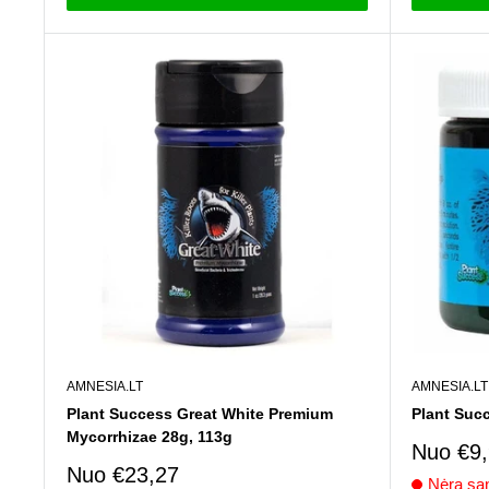
AMNESIA.LT
AMNESIA.LT
Plant Success Great White Premium
Plant Succ
Mycorrhizae 28g, 113g
Pardav
Nuo
€9
kaina
Pardavimo
Nuo
€23,27
Nėra san