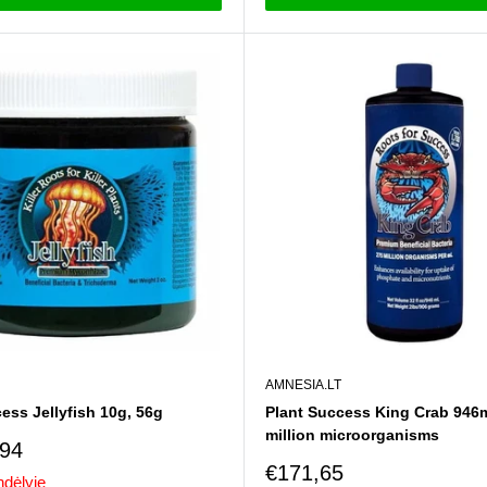
AMNESIA.LT
ess Jellyfish 10g, 56g
Plant Success King Crab 946m
million microorganisms
imo
,94
Pardavimo
€171,65
dėlyje