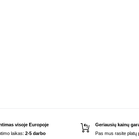
ntimas visoje Europoje
Geriausių kainų gara
ntimo laikas:
2-5 darbo
Pas mus rasite platų 