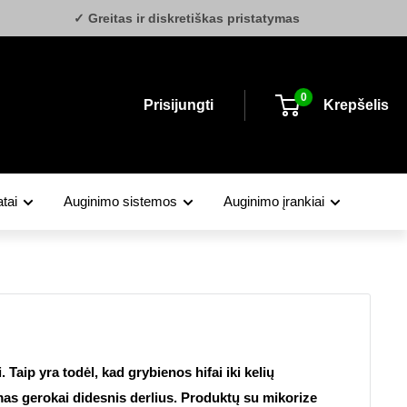
✓ Greitas ir diskretiškas pristatymas
0
Prisijungti
Krepšelis
tai
Auginimo sistemos
Auginimo įrankiai
aip yra todėl, kad grybienos hifai iki kelių
amas gerokai didesnis derlius. Produktų su mikorize