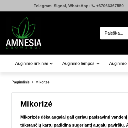
Pereiti
Telegram, Signal, WhatsApp: 📞 +37066367550
prie
turinio
Amnesia.lt
Auginimo rinkiniai
Auginimo lempos
Auginimo 
Pagrindinis
Mikorizė
Mikorizė
Mikorizės dėka augalai gali geriau pasisavinti vandenį
tūkstančių kartų padidina sugeriantį augalų paviršių. 