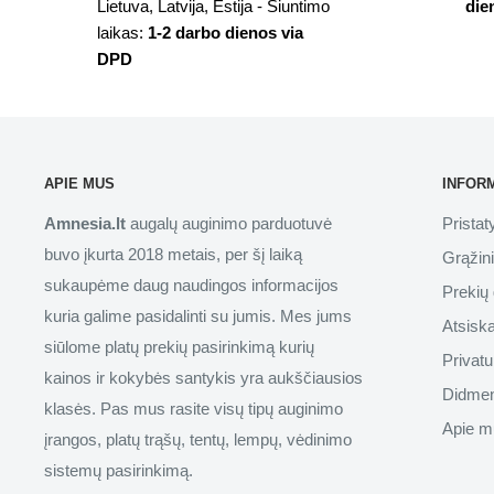
Lietuva, Latvija, Estija - Siuntimo
die
laikas:
1-2 darbo dienos via
DPD
APIE MUS
INFOR
Amnesia.lt
augalų auginimo parduotuvė
Prista
buvo įkurta 2018 metais, per šį laiką
Grąžin
sukaupėme daug naudingos informacijos
Prekių 
kuria galime pasidalinti su jumis. Mes jums
Atsisk
siūlome platų prekių pasirinkimą kurių
Privatu
kainos ir kokybės santykis yra aukščiausios
Didmen
klasės. Pas mus rasite visų tipų auginimo
Apie m
įrangos, platų trąšų, tentų, lempų, vėdinimo
sistemų pasirinkimą.