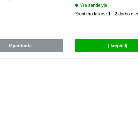
kaina
Yra sandėlyje
i
Siuntimo laikas: 1 - 2 darbo di
Atsiliepimai
Išparduota
Į krepšelį