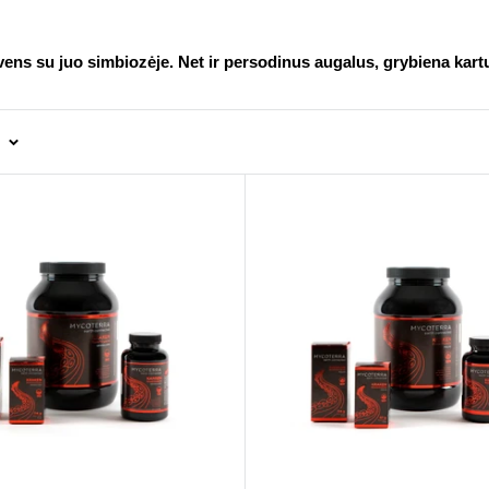
yvens su juo simbiozėje. Net ir persodinus augalus, grybiena kart