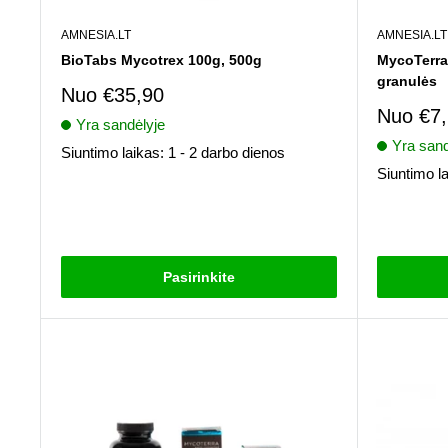
AMNESIA.LT
AMNESIA.LT
BioTabs Mycotrex 100g, 500g
MycoTerra 
granulės
Pardavimo
Nuo
€35,90
kaina
Pardav
Nuo
€7
Yra sandėlyje
kaina
Yra sand
Siuntimo laikas: 1 - 2 darbo dienos
Siuntimo la
Atsiliepimai
Atsiliepima
Pasirinkite