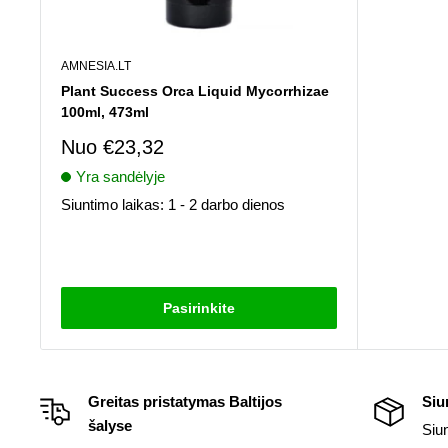
AMNESIA.LT
Plant Success Orca Liquid Mycorrhizae
100ml, 473ml
Pardavimo
Nuo
€23,32
kaina
Yra sandėlyje
Siuntimo laikas: 1 - 2 darbo dienos
Atsiliepimai
Pasirinkite
Greitas pristatymas Baltijos
Siu
šalyse
Siu