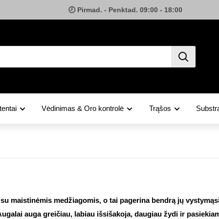
🕗 Pirmad. - Penktad. 09:00 - 18:00
tentai
Vėdinimas & Oro kontrolė
Trąšos
Substra
 su maistinėmis medžiagomis, o tai pagerina bendrą jų vystymąsi. T
Augalai auga greičiau, labiau išsišakoja, daugiau žydi ir pasieki