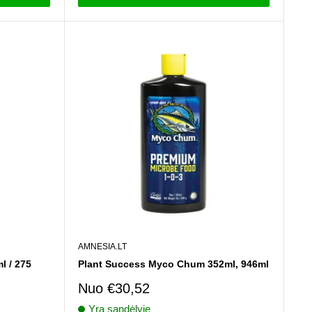
AMNESIA.LT
l / 275
Plant Success Myco Chum 352ml, 946ml
Pardavimo
Nuo
€30,52
kaina
Yra sandėlyje