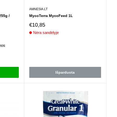
AMNESIA.LT
255g /
MycoTerra MycoFeed 1L
Pardavimo
€10,85
kaina
Nėra sandėlyje
Atsiliepimai
enos
Išparduota