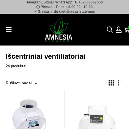
Telegram, Signal, WhatsApp: 📞 +37066367550
Pereiti
🕗 Pirmad. - Penktad. 09:00 - 18:00
prie
✓ Greitas ir diskretiškas pristatymas
turinio
Amnesia.lt
Išcentriniai ventiliatoriai
24 produktai
Rūšiuoti pagal