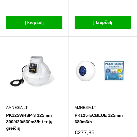
Atsiliepimai
Į krepšelį
Į krepšelį
AMNESIA.LT
AMNESIA.LT
PK125WHSP-3 125mm
PK125-ECBLUE 125mm
300/420/530m3/h / trijų
680m3/h
greičių
Pardavimo
€277,85