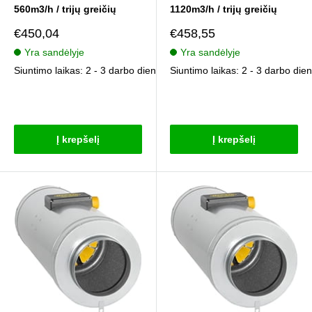
560m3/h / trijų greičių
1120m3/h / trijų greičių
Pardavimo
Pardavimo
€450,04
€458,55
kaina
kaina
Yra sandėlyje
Yra sandėlyje
Siuntimo laikas: 2 - 3 darbo dienos
Siuntimo laikas: 2 - 3 darbo die
Atsiliepimai
Atsiliepimai
Į krepšelį
Į krepšelį