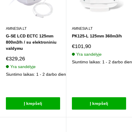
AMNESIA.LT
AMNESIA.LT
G-SE LCD ECTC 125mm
PK125-L 125mm 360m3/h
800m3/h / su elektroniniu
Pardavimo
€101,90
valdymu
kaina
Yra sandėlyje
Pardavimo
€329,26
Siuntimo laikas: 1 - 2 darbo die
kaina
Yra sandėlyje
Siuntimo laikas: 1 - 2 darbo dienos
Atsiliepimai
Atsiliepimai
Į krepšelį
Į krepšelį