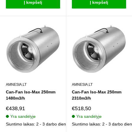
Į krepšelį
Į krepšelį
AMNESIA.LT
AMNESIA.LT
Can-Fan Iso-Max 250mm
Can-Fan Iso-Max 250mm
1480m3/h
2310m3/h
Pardavimo
Pardavimo
€438,91
€518,50
kaina
kaina
Yra sandėlyje
Yra sandėlyje
Siuntimo laikas: 2 - 3 darbo dienos
Siuntimo laikas: 2 - 3 darbo die