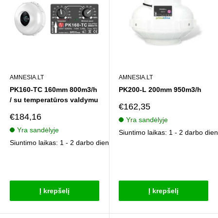
AMNESIA.LT
AMNESIA.LT
PK160-TC 160mm 800m3/h
PK200-L 200mm 950m3/h
/ su temperatūros valdymu
Pardavimo
€162,35
kaina
Pardavimo
€184,16
Yra sandėlyje
kaina
Yra sandėlyje
Siuntimo laikas: 1 - 2 darbo die
Siuntimo laikas: 1 - 2 darbo dienos
Atsiliepimai
Atsiliepimai
Į krepšelį
Į krepšelį