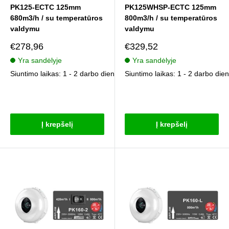
PK125-ECTC 125mm
PK125WHSP-ECTC 125mm
680m3/h / su temperatūros
800m3/h / su temperatūros
valdymu
valdymu
Pardavimo
Pardavimo
€278,96
€329,52
kaina
kaina
Yra sandėlyje
Yra sandėlyje
Siuntimo laikas: 1 - 2 darbo dienos
Siuntimo laikas: 1 - 2 darbo die
Atsiliepimai
Atsiliepimai
Į krepšelį
Į krepšelį