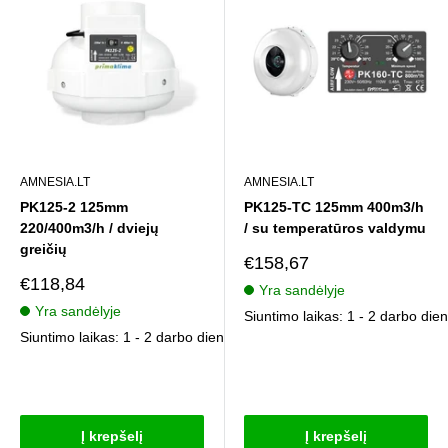
AMNESIA.LT
AMNESIA.LT
PK125-2 125mm
PK125-TC 125mm 400m3/h
220/400m3/h / dviejų
/ su temperatūros valdymu
greičių
Pardavimo
€158,67
kaina
Pardavimo
€118,84
Yra sandėlyje
kaina
Yra sandėlyje
Siuntimo laikas: 1 - 2 darbo die
Siuntimo laikas: 1 - 2 darbo dienos
Atsiliepimai
Atsiliepimai
Į krepšelį
Į krepšelį