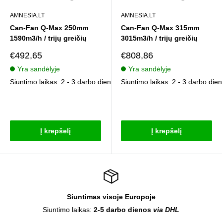
AMNESIA.LT
AMNESIA.LT
Can-Fan Q-Max 250mm
Can-Fan Q-Max 315mm
1590m3/h / trijų greičių
3015m3/h / trijų greičių
Pardavimo
Pardavimo
€492,65
€808,86
kaina
kaina
Yra sandėlyje
Yra sandėlyje
Siuntimo laikas: 2 - 3 darbo dienos
Siuntimo laikas: 2 - 3 darbo die
Atsiliepimai
Atsiliepimai
Į krepšelį
Į krepšelį
Siuntimas visoje Europoje
Siuntimo laikas:
2-5 darbo dienos
via DHL