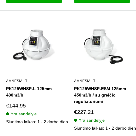
AMNESIA.LT
AMNESIA.LT
PK125WHSP-L 125mm
PK125WHSP-ESM 125mm
480m3/h
450m3/h / su greičio
reguliatoriumi
Pardavimo
€144,95
kaina
Pardavimo
€227,21
Yra sandėlyje
kaina
Yra sandėlyje
Siuntimo laikas: 1 - 2 darbo dienos
Siuntimo laikas: 1 - 2 darbo die
Atsiliepimai