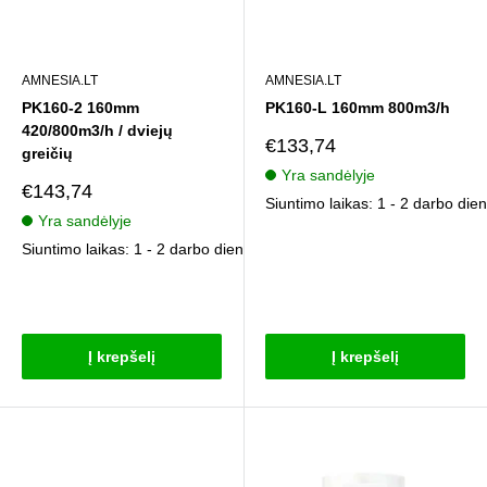
AMNESIA.LT
AMNESIA.LT
PK160-2 160mm
PK160-L 160mm 800m3/h
420/800m3/h / dviejų
Pardavimo
€133,74
greičių
kaina
Yra sandėlyje
Pardavimo
€143,74
Siuntimo laikas: 1 - 2 darbo die
kaina
Yra sandėlyje
Siuntimo laikas: 1 - 2 darbo dienos
Atsiliepimai
Atsiliepimai
Į krepšelį
Į krepšelį