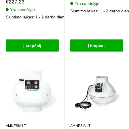
kaina
Pardavimo
€227,23
Yra sandėlyje
kaina
Yra sandėlyje
Siuntimo laikas: 1 - 2 darbo die
Siuntimo laikas: 1 - 2 darbo dienos
Atsiliepimai
Atsiliepimai
Į krepšelį
Į krepšelį
AMNESIA.LT
AMNESIA.LT