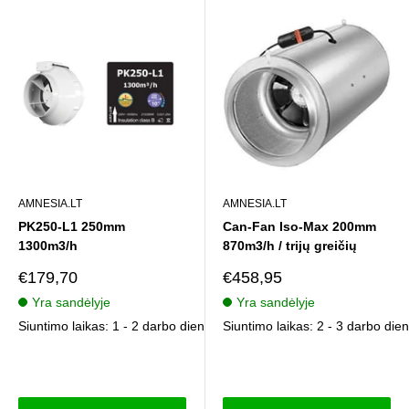
AMNESIA.LT
AMNESIA.LT
PK250-L1 250mm
Can-Fan Iso-Max 200mm
1300m3/h
870m3/h / trijų greičių
Pardavimo
Pardavimo
€179,70
€458,95
kaina
kaina
Yra sandėlyje
Yra sandėlyje
Siuntimo laikas: 1 - 2 darbo dienos
Siuntimo laikas: 2 - 3 darbo die
Atsiliepimai
Atsiliepimai