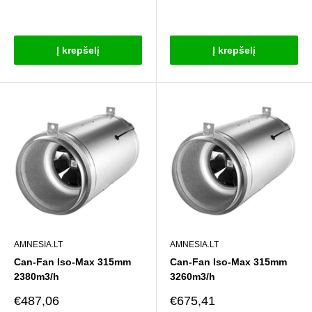
Atsiliepimai
Atsiliepimai
Į krepšelį
Į krepšelį
AMNESIA.LT
AMNESIA.LT
Can-Fan Iso-Max 315mm
Can-Fan Iso-Max 315mm
2380m3/h
3260m3/h
Pardavimo
Pardavimo
€487,06
€675,41