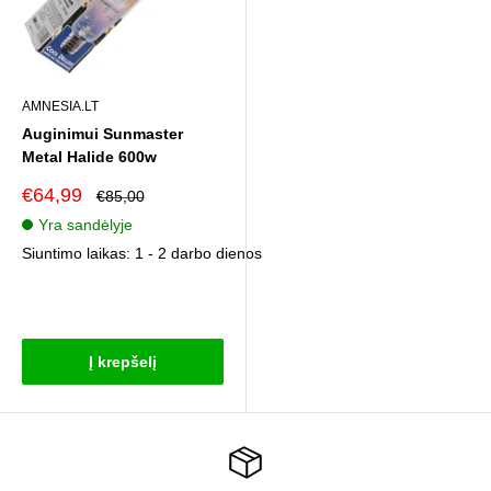
AMNESIA.LT
Auginimui Sunmaster
Metal Halide 600w
Pardavimo
€64,99
Reguliari
€85,00
kaina
kaina
Yra sandėlyje
Siuntimo laikas: 1 - 2 darbo dienos
Atsiliepimai
Į krepšelį