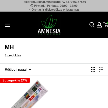
Telegram, Signal, WhatsApp: 📞 +37066367550
Pereiti
🕗 Pirmad. - Penktad. 09:00 - 18:00
prie
✓ Greitas ir diskretiškas pristatymas
turinio
Amnesia.lt
MH
1 produktas
Rūšiuoti pagal
Sutaupykite 24%