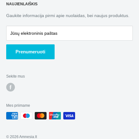
Atsiskaitymo būdai
NAUJIENLAIŠKIS
87101 Telšiai, Lietuva
pasirinkimą.
Privatumo politika
Gaukite informacija pirmi apie nuolaidas, bei naujus produktus.
Telegram, Signal, WhatsApp: 📞 +37066367550
Garantuojame sklandų apsipirkimą!
Didmeninė prekyba
E-mail:
i
nfo@amnesia.lt
Mars Hydro oficialus atstovas Lietuvoje.
Apie mus
Jūsų elektroninis paštas
Prenumeruoti
Sekite mus
Mes priimame
© 2026 Amnesia.lt