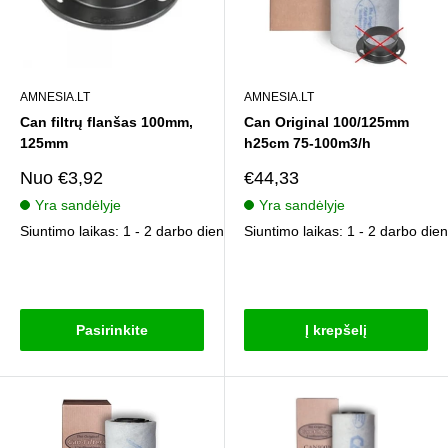
AMNESIA.LT
AMNESIA.LT
Can filtrų flanšas 100mm,
Can Original 100/125mm
125mm
h25cm 75-100m3/h
Pardavimo
Pardavimo
Nuo
€3,92
€44,33
kaina
kaina
Yra sandėlyje
Yra sandėlyje
Siuntimo laikas: 1 - 2 darbo dienos
Siuntimo laikas: 1 - 2 darbo die
Atsiliepimai
Atsiliepimai
Pasirinkite
Į krepšelį