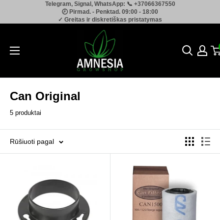
Telegram, Signal, WhatsApp: 📞 +37066367550
Pereiti
🕗 Pirmad. - Penktad. 09:00 - 18:00
prie
✓ Greitas ir diskretiškas pristatymas
turinio
Amnesia.lt
Can Original
5 produktai
Rūšiuoti pagal