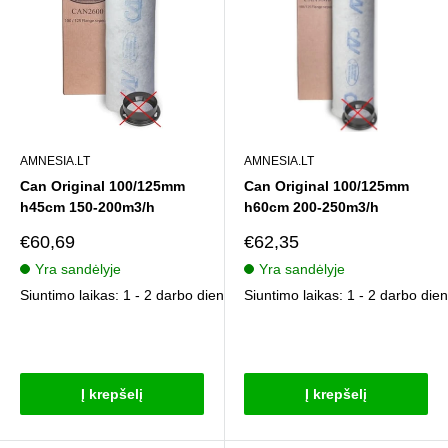
AMNESIA.LT
AMNESIA.LT
Can Original 100/125mm
Can Original 100/125mm
h45cm 150-200m3/h
h60cm 200-250m3/h
Pardavimo
Pardavimo
€60,69
€62,35
kaina
kaina
Yra sandėlyje
Yra sandėlyje
Siuntimo laikas: 1 - 2 darbo dienos
Siuntimo laikas: 1 - 2 darbo die
Atsiliepimai
Atsiliepimai
Į krepšelį
Į krepšelį