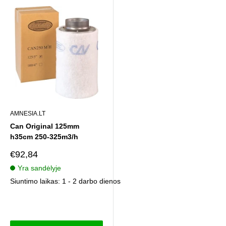
AMNESIA.LT
Can Original 125mm
h35cm 250-325m3/h
Pardavimo
€92,84
kaina
Yra sandėlyje
Siuntimo laikas: 1 - 2 darbo dienos
Atsiliepimai