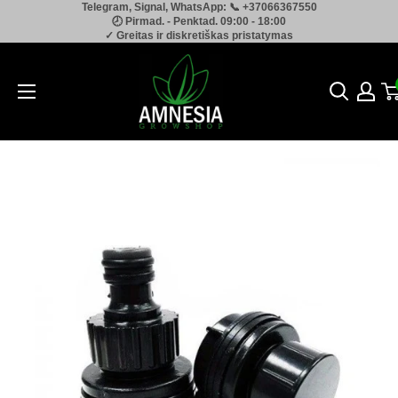
Telegram, Signal, WhatsApp: 📞 +37066367550
Pereiti
🕗 Pirmad. - Penktad. 09:00 - 18:00
prie
✓ Greitas ir diskretiškas pristatymas
turinio
Amnesia.lt