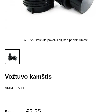
Spustelėkite paveikslėlį, kad priartintumėte
Vožtuvo kamštis
AMNESIA.LT
Pardavimo
€3,35
Kaina: