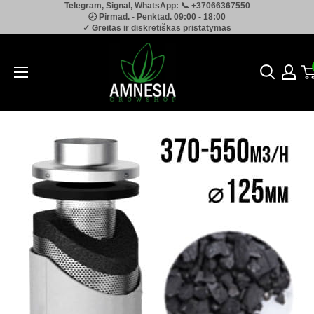
Telegram, Signal, WhatsApp: 📞 +37066367550
Pereiti
🕗 Pirmad. - Penktad. 09:00 - 18:00
prie
✓ Greitas ir diskretiškas pristatymas
turinio
Amnesia.lt