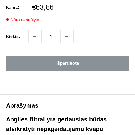
Pardavimo
€63,86
Kaina:
kaina
Nėra sandėlyje
Kiekis:
Išparduota
Aprašymas
Anglies filtrai yra geriausias būdas
atsikratyti nepageidaujamų kvapų