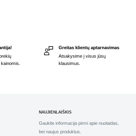
ntija!
Greitas klientų aptarnavimas
prekių
Atsakysime į visus jūsų
 kainomis.
klausimus.
NAUJIENLAIŠKIS
Gaukite informacija pirmi apie nuolaidas,
bei naujus produktus.