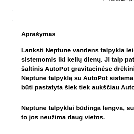
Aprašymas
Lanksti Neptune vandens talpykla leid
sistemomis iki kelių dienų. Ji taip pa
šaltinis AutoPot gravitacinėse drėk
Neptune talpyklą su AutoPot sistema, 
būti pastatyta šiek tiek aukščiau Aut
Neptune talpyklai būdinga lengva, s
to jos neužima daug vietos.