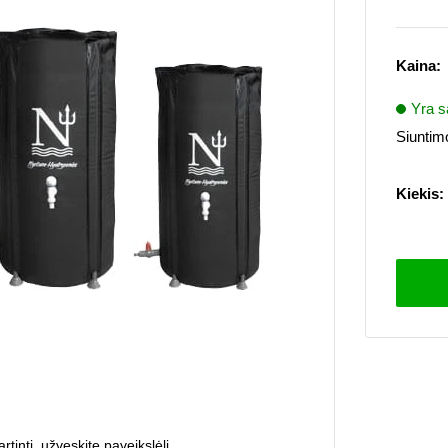
Kaina:
Yra s
Siuntimo
Kiekis:
rtinti, užveskite paveikslėlį