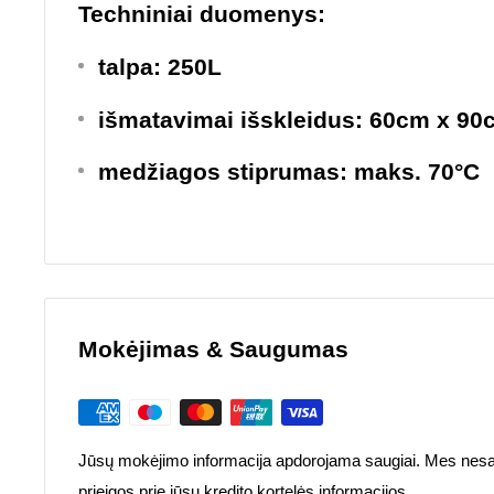
Techniniai duomenys:
talpa: 250L
išmatavimai išskleidus: 60cm x 90
medžiagos stiprumas: maks. 70°C
Mokėjimas & Saugumas
Jūsų mokėjimo informacija apdorojama saugiai. Mes nesa
prieigos prie jūsų kredito kortelės informacijos.