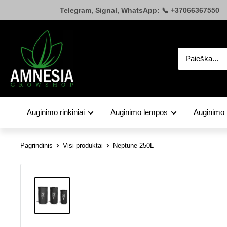
Pereiti
Telegram, Signal, WhatsApp: 📞 +37066367550
prie
turinio
Amnesia.lt
Auginimo rinkiniai
Auginimo lempos
Auginimo 
Pagrindinis
Visi produktai
Neptune 250L