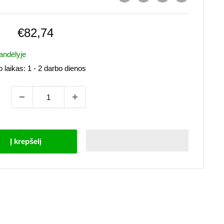
Pardavimo
€82,74
kaina
andėlyje
 laikas:
1 - 2 darbo dienos
Į krepšelį