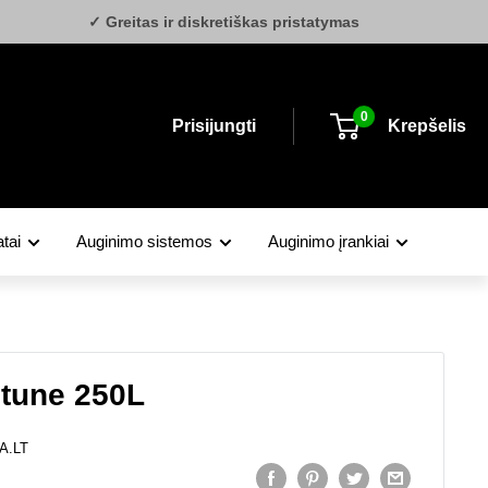
✓ Greitas ir diskretiškas pristatymas
0
Prisijungti
Krepšelis
tai
Auginimo sistemos
Auginimo įrankiai
tune 250L
A.LT