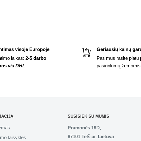
ntimas visoje Europoje
Geriausių kainų gara
ntimo laikas:
2-5 darbo
Pas mus rasite platų 
nos
via DHL
pasirinkimą žemomis
MACIJA
SUSISIEK SU MUMIS
tymas
Pramonės 19D,
87101 Telšiai, Lietuva
imo taisyklės