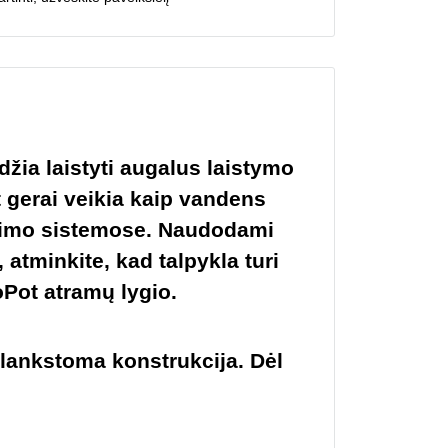
žia laistyti augalus laistymo
t gerai veikia kaip vandens
inimo sistemose. Naudodami
atminkite, kad talpykla turi
oPot atramų lygio.
ulankstoma konstrukcija. Dėl