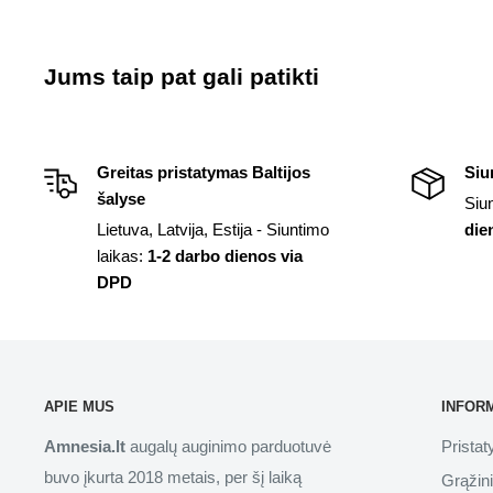
Jums taip pat gali patikti
Greitas pristatymas Baltijos
Siu
šalyse
Siu
Lietuva, Latvija, Estija - Siuntimo
die
laikas:
1-2 darbo dienos via
DPD
APIE MUS
INFOR
Amnesia.lt
augalų auginimo parduotuvė
Prista
buvo įkurta 2018 metais, per šį laiką
Grąžin