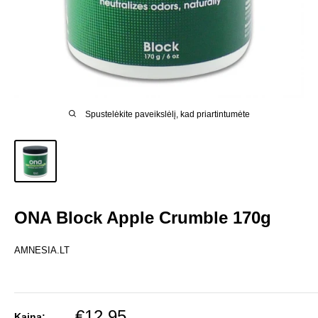
Spustelėkite paveikslėlį, kad priartintumėte
ONA Block Apple Crumble 170g
AMNESIA.LT
Pardavimo
€12,95
Kaina: