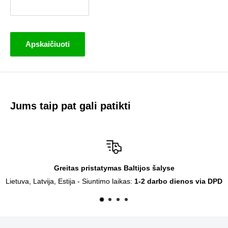
Apskaičiuoti
Jums taip pat gali patikti
Baltijos šalyse
Siuntimas visoj
as:
1-2 darbo dienos via DPD
Siuntimo laikas:
2-5 dar