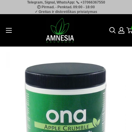
Telegram, Signal, WhatsApp: 📞 +37066367550
Pereiti
🕗 Pirmad. - Penktad. 09:00 - 18:00
prie
✓ Greitas ir diskretiškas pristatymas
turinio
Amnesia.lt