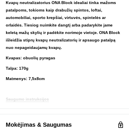
Kvapų neutralizatorius ONA Block idealiai tinka mažoms
patalpoms, tokioms kaip drabužių spintos, loftai,
automobiliai, sporto krepšiai, virtuvės, spintelės ar
orlaidės. Tiesiog nuimkite dangtį arba padarykite jame
keletą mažų skylių ir padėkite norimoje vietoje. ONA Block
išleidžia stiprų kvapų neutralizatorių ir apsaugo patalpą
nuo nepageidaujamų kvapų.
Kvapas: obuolių pyragas
Talpa: 170g
Matmenys: 7,5x8cm
Saugumo instrukcijos
Mokėjimas & Saugumas