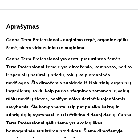
Aprašymas
Canna Terra Professional - auginimo terpė, organinė gėlių
žemė, skirta vidaus ir lauko auginimui.
Canna Terra Professional yra azotu praturtintos žemės.
Terra Professional žemėje yra dirvožemio, komposto, perlito
ir specialių natūralių priedų, tokių kaip organinės
medžiagos. Šis dirvožemis susideda iš išskirtinių organinių
ingredientų, tokių kaip purios sfagninės samanos ir įvairių
rūšių medžių žievės, pasižyminčios dezinfekuojančiomis
savybėmis. Šie komponentai taip pat palaiko šaknų ir
stiprių ūglių vystymąsi, o tai užtikrina didesnį derlių. Canna
Terra Professional gėlių žemė yra ekologiškas
homogeninės struktūros produktas. Šiame dirvožemyje