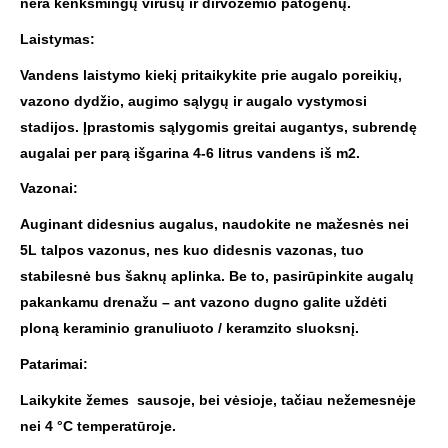
nėra kenksmingų virusų ir dirvožemio patogenų.
Laistymas:
Vandens laistymo kiekį pritaikykite prie augalo poreikių,
vazono dydžio, augimo sąlygų ir augalo vystymosi
stadijos. Įprastomis sąlygomis greitai augantys, subrendę
augalai per parą išgarina 4-6 litrus vandens iš m2.
Vazonai:
Auginant didesnius augalus, naudokite ne mažesnės nei
5L talpos vazonus, nes kuo didesnis vazonas, tuo
stabilesnė bus šaknų aplinka. Be to, pasirūpinkite augalų
pakankamu drenažu – ant vazono dugno galite uždėti
ploną keraminio granuliuoto / keramzito sluoksnį.
Patarimai:
Laikykite žemes sausoje, bei vėsioje, tačiau nežemesnėje
nei 4 °C temperatūroje.