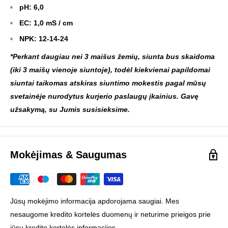
pH: 6,0
EC: 1,0 mS / cm
NPK: 12-14-24
*Perkant daugiau nei 3 maišus žemių, siunta bus skaidoma
(iki 3 maišų vienoje siuntoje), todėl kiekvienai papildomai
siuntai taikomas atskiras siuntimo mokestis pagal mūsų
svetainėje nurodytus kurjerio paslaugų įkainius. Gavę
užsakymą, su Jumis susisieksime.
Mokėjimas & Saugumas
Jūsų mokėjimo informacija apdorojama saugiai. Mes
nesaugome kredito kortelės duomenų ir neturime prieigos prie
jūsų kredito kortelės informacijos.