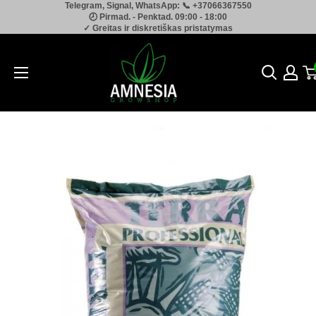
Telegram, Signal, WhatsApp: 📞 +37066367550
Pereiti
🕗 Pirmad. - Penktad. 09:00 - 18:00
prie
✓ Greitas ir diskretiškas pristatymas
turinio
Amnesia.lt