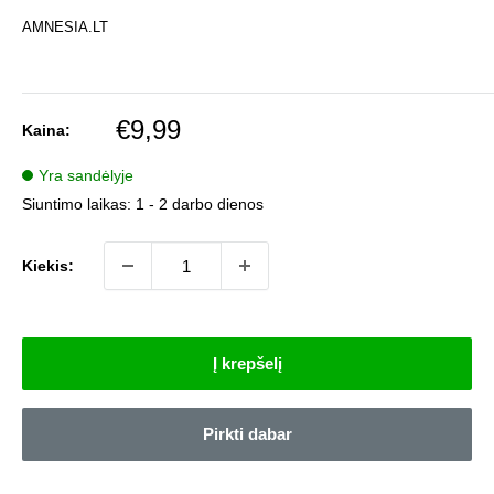
AMNESIA.LT
Pardavimo
€9,99
Kaina:
kaina
Yra sandėlyje
Siuntimo laikas:
1 - 2 darbo dienos
Kiekis:
Į krepšelį
Pirkti dabar