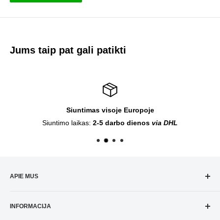
Jums taip pat gali patikti
Siuntimas visoje Europoje
Siuntimo laikas:
2-5 darbo dienos
via DHL
APIE MUS
Amnesia.lt
augalų auginimo parduotuvė buvo įkurta 2018
INFORMACIJA
metais, per šį laiką sukaupėme daug naudingos informacijos
kuria galime pasidalinti su jumis. Mes jums siūlome platų