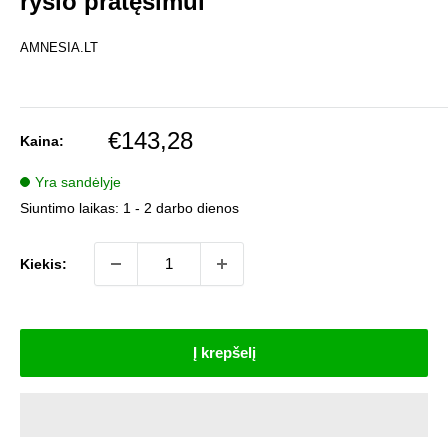
ryšio pratęsimui
AMNESIA.LT
Pardavimo
€143,28
Kaina:
kaina
Yra sandėlyje
Siuntimo laikas:
1 - 2 darbo dienos
Kiekis:
Į krepšelį