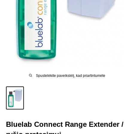
Spustelėkite paveikslėlį, kad priartintumėte
Bluelab Connect Range Extender /