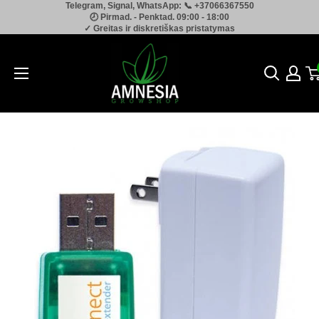
Telegram, Signal, WhatsApp: 📞 +37066367550
Pereiti
🕗 Pirmad. - Penktad. 09:00 - 18:00
prie
✓ Greitas ir diskretiškas pristatymas
turinio
Amnesia.lt