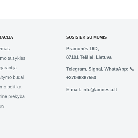
MACIJA
SUSISIEK SU MUMIS
tymas
Pramonės 19D,
87101 Telšiai, Lietuva
imo taisyklės
garantija
Telegram, Signal, WhatsApp: 📞
aitymo būdai
+37066367550
mo politika
E-mail:
i
nfo@amnesia.lt
inė prekyba
us