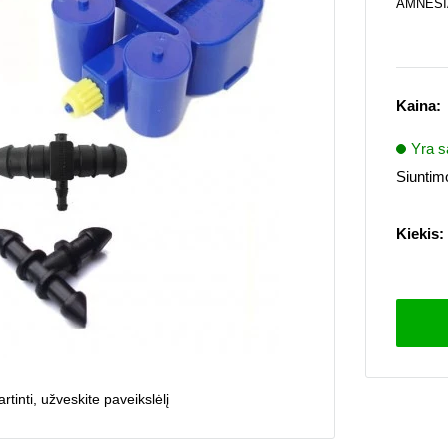
AMNESI
Kaina:
Yra s
Siuntimo
Kiekis:
rtinti, užveskite paveikslėlį