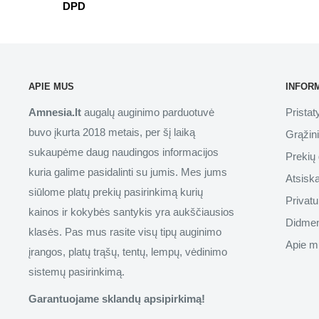
DPD
APIE MUS
INFOR
Amnesia.lt
augalų auginimo parduotuvė
Prista
buvo įkurta 2018 metais, per šį laiką
Grąžin
sukaupėme daug naudingos informacijos
Prekių 
kuria galime pasidalinti su jumis. Mes jums
Atsisk
siūlome platų prekių pasirinkimą kurių
Privatu
kainos ir kokybės santykis yra aukščiausios
Didmen
klasės. Pas mus rasite visų tipų auginimo
Apie m
įrangos, platų trąšų, tentų, lempų, vėdinimo
sistemų pasirinkimą.
Garantuojame sklandų apsipirkimą!