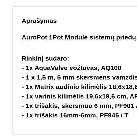
Aprašymas
AuroPot 1Pot Module sistemų priedų 
Rinkinį sudaro:
- 1x AquaValve vožtuvas, AQ100
- 1 x 1,5 m, 6 mm skersmens vamzdis
- 1x Matrix audinio kilimėlis 18,6x18,
- 1x varinis kilimėlis 19,6x19,6 cm, A
- 1x trišakis, skersmuo 6 mm, PF901 
- 1x trišakis 16mm-6mm, PF945 / T