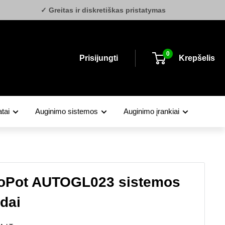
✓ Greitas ir diskretiškas pristatymas
0
Prisijungti
Krepšelis
tai
Auginimo sistemos
Auginimo įrankiai
oPot AUTOGL023 sistemos
edai