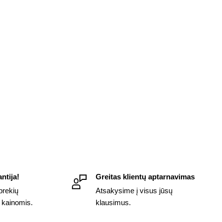
ntija!
Greitas klientų aptarnavimas
prekių
Atsakysime į visus jūsų
 kainomis.
klausimus.