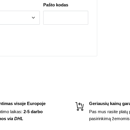
Pašto kodas
ntimas visoje Europoje
Geriausių kainų gara
ntimo laikas:
2-5 darbo
Pas mus rasite platų 
nos
via DHL
pasirinkimą žemomis