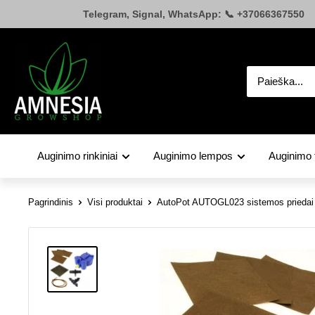
Pereiti
Telegram, Signal, WhatsApp: 📞 +37066367550
prie
turinio
Amnesia.lt
Auginimo rinkiniai
Auginimo lempos
Auginimo 
Pagrindinis
Visi produktai
AutoPot AUTOGL023 sistemos priedai