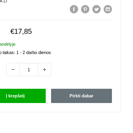
A.LT
Pardavimo
€17,85
kaina
andėlyje
 laikas:
1 - 2 darbo dienos
Į krepšelį
Pirkti dabar