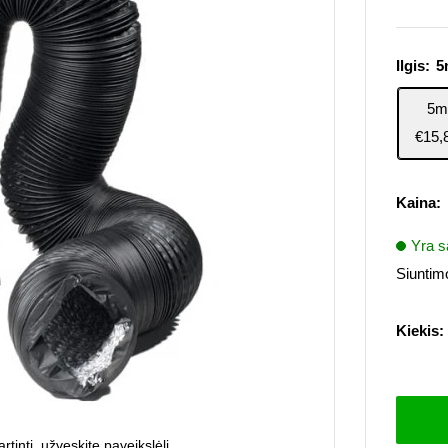
Ilgis:
5
5m
€15,
Kaina:
Yra s
Siuntimo
Kiekis:
rtinti, užveskite paveikslėlį