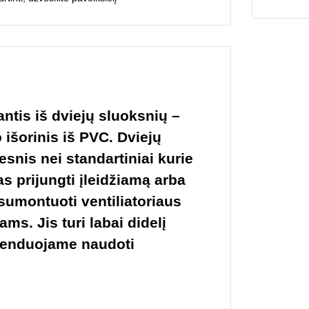
tis iš dviejų sluoksnių –
o išorinis iš PVC. Dviejų
esnis nei standartiniai kurie
 prijungti įleidžiamą arba
sumontuoti ventiliatoriaus
ms. Jis turi labai didelį
menduojame naudoti