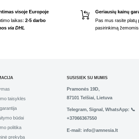
ntimas visoje Europoje
Geriausių kainų gara
ntimo laikas:
2-5 darbo
Pas mus rasite platų 
nos
via DHL
pasirinkimą žemomis
MACIJA
SUSISIEK SU MUMIS
tymas
Pramonės 19D,
87101 Telšiai, Lietuva
imo taisyklės
garantija
Telegram, Signal, WhatsApp: 📞
aitymo būdai
+37066367550
mo politika
E-mail:
i
nfo@amnesia.lt
inė prekyba