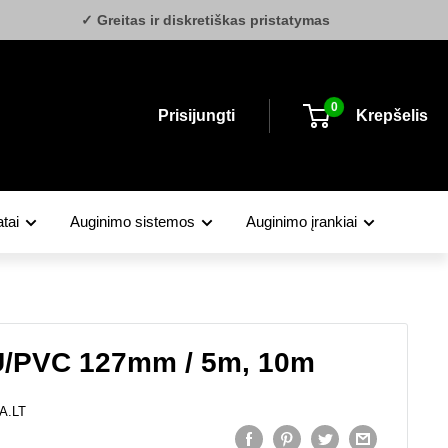
✓ Greitas ir diskretiškas pristatymas
0
Prisijungti
Krepšelis
tai
Auginimo sistemos
Auginimo įrankiai
/PVC 127mm / 5m, 10m
A.LT