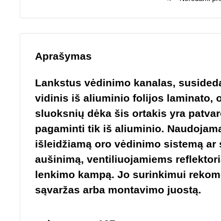
Aprašymas
Lankstus vėdinimo kanalas, susidedan
vidinis iš aliuminio folijos laminato, 
sluoksnių dėka šis ortakis yra patvar
pagaminti tik iš aliuminio.
Naudojamas
išleidžiamą oro vėdinimo sistemą ar 
aušinimą, ventiliuojamiems reflektoria
lenkimo kampą. Jo surinkimui reko
sąvaržas
arba montavimo juostą.