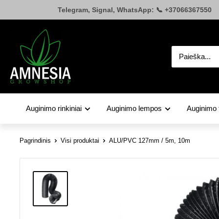
Pereiti
Telegram, Signal, WhatsApp: 📞 +37066367550
prie
turinio
Amnesia.lt
Auginimo rinkiniai
Auginimo lempos
Auginimo 
Pagrindinis
Visi produktai
ALU/PVC 127mm / 5m, 10m