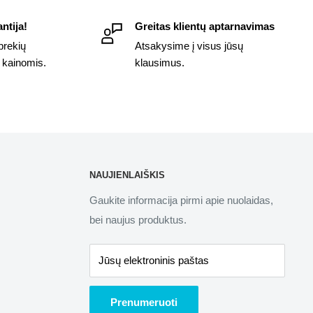
ntija!
Greitas klientų aptarnavimas
prekių
Atsakysime į visus jūsų
 kainomis.
klausimus.
NAUJIENLAIŠKIS
Gaukite informacija pirmi apie nuolaidas,
bei naujus produktus.
Jūsų elektroninis paštas
Prenumeruoti