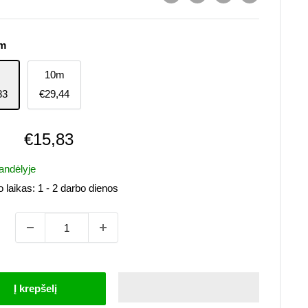
m
10m
83
€29,44
Pardavimo
€15,83
kaina
andėlyje
 laikas:
1 - 2 darbo dienos
Į krepšelį