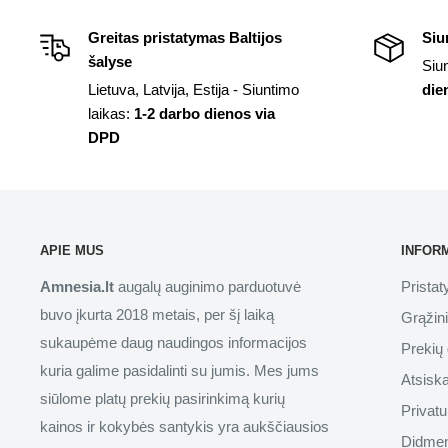
Greitas pristatymas Baltijos
Siu
šalyse
Siu
Lietuva, Latvija, Estija - Siuntimo
die
laikas:
1-2 darbo dienos via
DPD
APIE MUS
INFOR
Amnesia.lt
augalų auginimo parduotuvė
Prista
buvo įkurta 2018 metais, per šį laiką
Grąžin
sukaupėme daug naudingos informacijos
Prekių 
kuria galime pasidalinti su jumis. Mes jums
Atsisk
siūlome platų prekių pasirinkimą kurių
Privatu
kainos ir kokybės santykis yra aukščiausios
Didmen