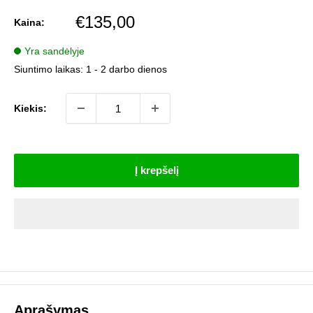
Pardavimo
€135,00
Kaina:
kaina
Yra sandėlyje
Siuntimo laikas:
1 - 2 darbo dienos
Kiekis:
Į krepšelį
Aprašymas