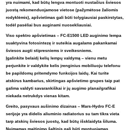
yra nuimami, kad būtų lengva montuoti nustačius šviesos
juostą rekomenduojamose vietose (pažymėtose žaliomis
rodyklėmis), apšvietimas gali būti tolygiausiai paskirstytas,
todėl pasėliai bus auginami nuosekliausiai.
Viso spektro apšvietimas – FC-E1500 LED auginimo lempa
suaktyvina fotosintezę ir suteikia augalams pakankamai
šviesos augti stipresniems ir sveikesniems.
Įgalinkite belaidį kelių lempų valdymą – vienu metu
perjunkite ir valdykite kelis įrenginius mobiliuoju telefonu
be papildomų pritemdymo funkcijos laidų. Kai turite
atskirus kambarius, skirtingas apšvietimo grupes taip pat
galima valdyti savarankiškai ir jų augimo planai/grafikai
niekada netrukdys vienas kitam.
Greito, pasyvaus aušinimo dizainas – Mars-Hydro FC-E
serijoje yra didelis aliuminio radiatorius su tam tikra vieta
tarp atskirų šviesos juostų, kad būtų išsklaidyta šiluma.
Nuimamas maitinimo šaltinis gali būti montuojamas