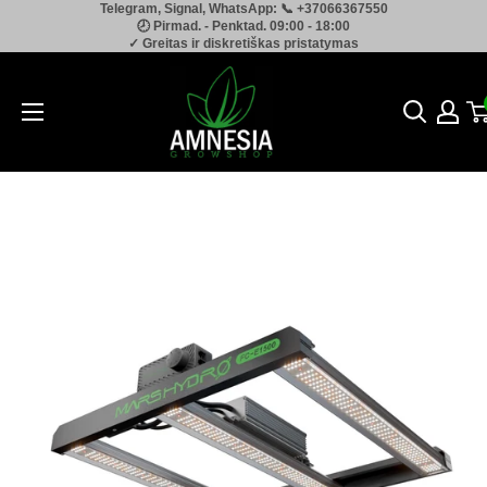
Telegram, Signal, WhatsApp: 📞 +37066367550
Pereiti
🕗 Pirmad. - Penktad. 09:00 - 18:00
prie
✓ Greitas ir diskretiškas pristatymas
turinio
Amnesia.lt