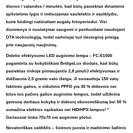
dienos / valandos / minutės, kad būtų pasiektas dinaminis
apšvietimo lygis ir imituojamas saulėtekis ir saulėlydis,
kurie būdingi natūraliam augalų fotoperiodui. Visi
duomenys ir nustatymai saugomi ir perduodami naudojant
OTA technologiją, todėl vartotojai turi tiesioginę prieigą
prie naujausių naujinimų.
Didelio efektyvumo LED auginimo lempa – FC-E1500
pagaminta su kokybiškais BridgeLux diodais, kad būtų
pasiektas rinkoje pirmaujantis 2,8 µmol/J efektyvumas ir
didžiausia 2,5 gramo vato išeiga. Ji sunaudoja 150 vatų
faktinės galios, o vidutinis PPFD yra 30 % didesnis nei
kitos tos pačios galios auginimo lempos, todėl užtikrina
geresnę derliaus kokybę ir didesnį ekonomiškumą bei 50 %
sumažina elektros sąskaitas nei HID/HPS lempos! *
Geriausiai tinka 70x70 cm auginimo plotui.
Novatoriškas valdiklis – šviesos juosta ir maitinimo šaltinis