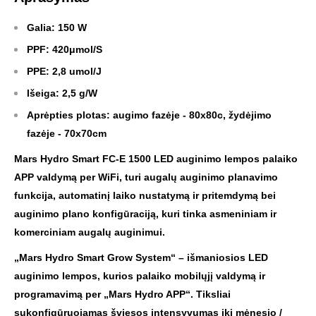
Galia: 150 W
PPF:
420μmol/S
PPE: 2,8 umol/J
Išeiga: 2,5 g/W
Aprėpties plotas: augimo fazėje - 80x80c, žydėjimo
fazėje - 70x70cm
Mars Hydro Smart FC-E 1500 LED auginimo lempos palaiko
APP valdymą per WiFi, turi augalų auginimo planavimo
funkcija, automatinį laiko nustatymą ir pritemdymą bei
auginimo plano konfigūraciją, kuri tinka asmeniniam ir
komerciniam augalų auginimui.
„Mars Hydro Smart Grow System“ – išmaniosios LED
auginimo lempos, kurios palaiko mobilųjį valdymą ir
programavimą per „Mars Hydro APP“. Tiksliai
sukonfigūruojamas šviesos intensyvumas iki mėnesio /