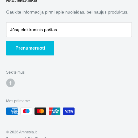
Atsiskaitymo būdai
NAUJIENLAIŠKIS
87101 Telšiai, Lietuva
pasirinkimą.
Privatumo politika
Gaukite informacija pirmi apie nuolaidas, bei naujus produktus.
Telegram, Signal, WhatsApp: 📞 +37066367550
Garantuojame sklandų apsipirkimą!
Didmeninė prekyba
E-mail:
i
nfo@amnesia.lt
Mars Hydro oficialus atstovas Lietuvoje.
Apie mus
Jūsų elektroninis paštas
Prenumeruoti
Sekite mus
Mes priimame
© 2026 Amnesia.lt