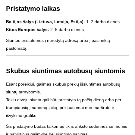
Pristatymo laikas
Baltijos šalys (Lietuva, Latvija, Estija):
1–2 darbo dienos
Kitos Europos šalys:
2–5 darbo dienos
Siuntos pristatomos į nurodytą adresą arba į pasirinktą
paštomatą.
Skubus siuntimas autobusų siuntomis
Esant poreikiui, galimas skubus prekių išsiuntimas autobusų
siuntų tarnybomis.
Tokiu atveju siunta gali būti pristatyta tą pačią dieną arba per
trumpiausią įmanomą laiką, priklausomai nuo maršruto ir
išvykimo grafiko.
Šis pristatymo būdas taikomas tik iš anksto suderinus su mumis
ir patvirtinus galimybę bei siuntimo sąlygas.