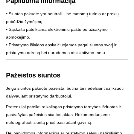
Papildoma informacija
• Siuntos pakuotė yra neutrali – be matomų turinio ar prekių
pobūdžio žymėjimų.
• Sąskaita pateikiama elektroniniu paštu po užsakymo
apmokėjimo.
• Pristatymo išlaidos apskaičiuojamos pagal siuntos svorį ir
pristatymo adresą bei nurodomos atsiskaitymo metu.
Pažeistos siuntos
Jeigu siuntos pakuotė pažeista, būtina tai nedelsiant užfiksuoti
dalyvaujant pristatymo darbuotojui.
Pretenzijai pateikti reikalingas pristatymo tarnybos išduotas ir
pasirašytas pažeistos siuntos aktas. Rekomenduojame
nufotografuoti siuntą prieš pasirašant gavimą.
Dėl papildomos informacijos ar pristatymo sąlygų patikslinimo