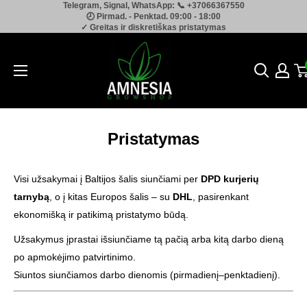
Telegram, Signal, WhatsApp: 📞 +37066367550
Pereiti
🕗 Pirmad. - Penktad. 09:00 - 18:00
prie
✓ Greitas ir diskretiškas pristatymas
turinio
Amnesia.lt
Pristatymas
Visi užsakymai į Baltijos šalis siunčiami per
DPD kurjerių
tarnybą
, o į kitas Europos šalis – su
DHL
, pasirenkant
ekonomišką ir patikimą pristatymo būdą.
Užsakymus įprastai išsiunčiame tą pačią arba kitą darbo dieną
po apmokėjimo patvirtinimo.
Siuntos siunčiamos darbo dienomis (pirmadienį–penktadienį).