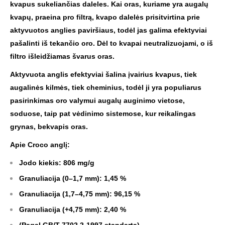
kvapus sukeliančias daleles. Kai oras, kuriame yra augalų
kvapų, praeina pro filtrą, kvapo dalelės prisitvirtina prie
aktyvuotos anglies paviršiaus, todėl jas galima efektyviai
pašalinti iš tekančio oro. Dėl to kvapai neutralizuojami, o iš
filtro išleidžiamas švarus oras.
Aktyvuota anglis efektyviai šalina įvairius kvapus, tiek
augalinės kilmės, tiek cheminius, todėl ji yra populiarus
pasirinkimas oro valymui augalų auginimo vietose,
soduose, taip pat vėdinimo sistemose, kur reikalingas
grynas, bekvapis oras.
Apie Croco anglį:
Jodo kiekis: 806 mg/g
Granuliacija (0–1,7 mm): 1,45 %
Granuliacija (1,7–4,75 mm): 96,15 %
Granuliacija (+4,75 mm): 2,40 %
(Pagal GB/T 7702.2-1997 standartą)