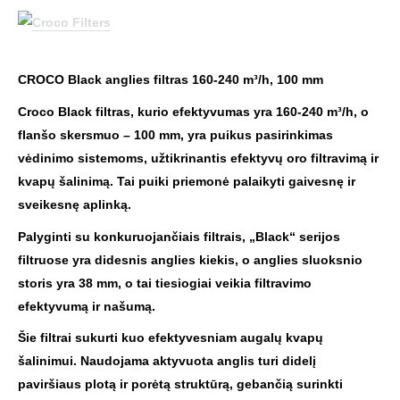
CROCO Black anglies filtras 160-240 m³/h, 100 mm
Croco Black filtras, kurio efektyvumas yra 160-240 m³/h, o
flanšo skersmuo – 100 mm, yra puikus pasirinkimas
vėdinimo sistemoms, užtikrinantis efektyvų oro filtravimą ir
kvapų šalinimą. Tai puiki priemonė palaikyti gaivesnę ir
sveikesnę aplinką.
Palyginti su konkuruojančiais filtrais, „Black“ serijos
filtruose yra didesnis anglies kiekis, o anglies sluoksnio
storis yra 38 mm, o tai tiesiogiai veikia filtravimo
efektyvumą ir našumą.
Šie filtrai sukurti kuo efektyvesniam augalų kvapų
šalinimui. Naudojama aktyvuota anglis turi didelį
paviršiaus plotą ir porėtą struktūrą, gebančią surinkti