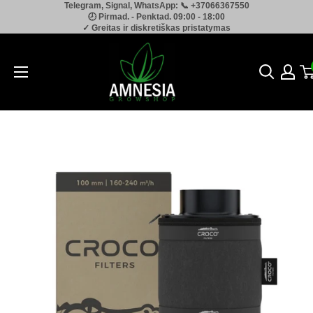
Telegram, Signal, WhatsApp: 📞 +37066367550
Pereiti
🕗 Pirmad. - Penktad. 09:00 - 18:00
prie
✓ Greitas ir diskretiškas pristatymas
turinio
Amnesia.lt