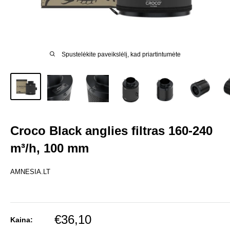
Spustelėkite paveikslėlį, kad priartintumėte
Croco Black anglies filtras 160-240
m³/h, 100 mm
AMNESIA.LT
Pardavimo
€36,10
Kaina: