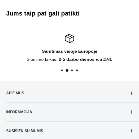
Jums taip pat gali patikti
Siuntimas visoje Europoje
Siuntimo laikas:
2-5 darbo dienos
via DHL
APIE MUS
Amnesia.lt
augalų auginimo parduotuvė buvo įkurta 2018
INFORMACIJA
metais, per šį laiką sukaupėme daug naudingos informacijos
kuria galime pasidalinti su jumis. Mes jums siūlome platų
Pristatymas
prekių pasirinkimą kurių kainos ir kokybės santykis yra
SUSISIEK SU MUMIS
Grąžinimo taisyklės
aukščiausios klasės. Pas mus rasite visų tipų auginimo