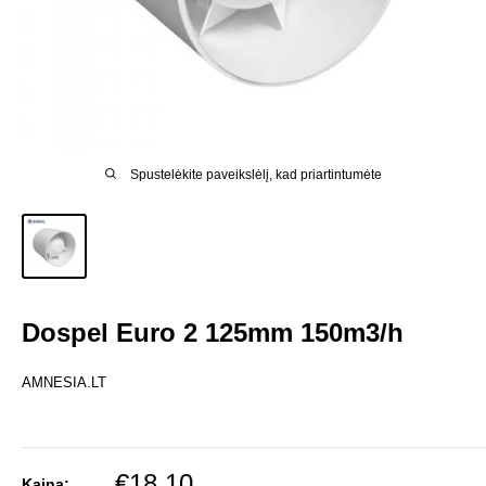
Spustelėkite paveikslėlį, kad priartintumėte
Dospel Euro 2 125mm 150m3/h
AMNESIA.LT
Pardavimo
€18,10
Kaina: