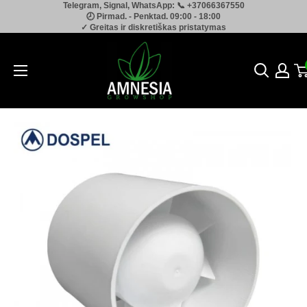
Telegram, Signal, WhatsApp: 📞 +37066367550
Pereiti
🕗 Pirmad. - Penktad. 09:00 - 18:00
prie
✓ Greitas ir diskretiškas pristatymas
turinio
Amnesia.lt