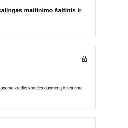
lingas maitinimo šaltinis ir
ugome kredito kortelės duomenų ir neturime