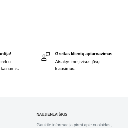
ntija!
Greitas klientų aptarnavimas
prekių
Atsakysime į visus jūsų
 kainomis.
klausimus.
NAUJIENLAIŠKIS
Gaukite informacija pirmi apie nuolaidas,