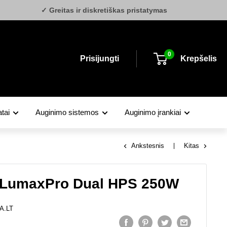
✓ Greitas ir diskretiškas pristatymas
0
Prisijungti
Krepšelis
tai
Auginimo sistemos
Auginimo įrankiai
Ankstesnis
Kitas
LumaxPro Dual HPS 250W
A.LT