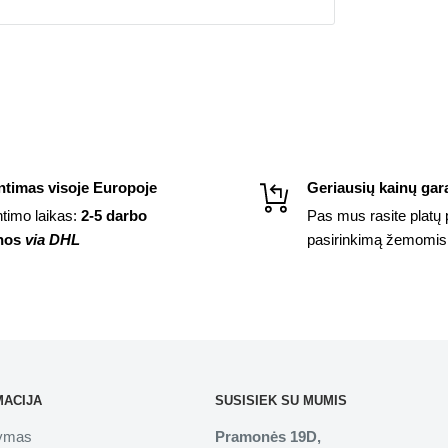
ntimas visoje Europoje
Geriausių kainų gara
ntimo laikas:
2-5 darbo
Pas mus rasite platų 
nos
via DHL
pasirinkimą žemomis
MACIJA
SUSISIEK SU MUMIS
tymas
Pramonės 19D,