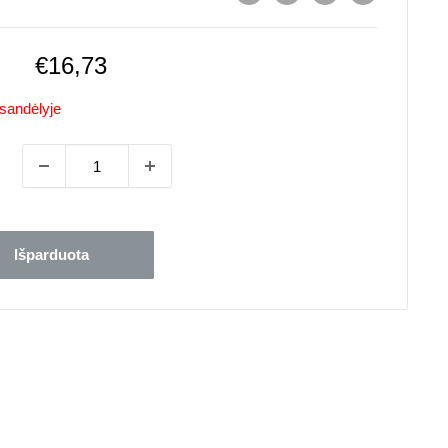
Pardavimo
€16,73
kaina
sandėlyje
Išparduota