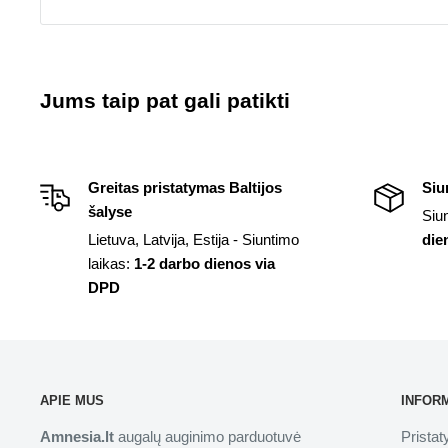
Jums taip pat gali patikti
Greitas pristatymas Baltijos
Siu
šalyse
Siu
Lietuva, Latvija, Estija - Siuntimo
die
laikas:
1-2 darbo dienos via
DPD
APIE MUS
INFOR
Amnesia.lt
augalų auginimo parduotuvė
Prista