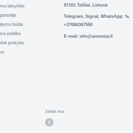
87101 Telšiai, Lietuva
imo taisyklės
garantija
Telegram, Signal, WhatsApp: 📞
aitymo būdai
+37066367550
mo politika
E-mail:
i
nfo@amnesia.lt
inė prekyba
us
Sekite mus