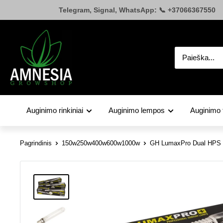
Pereiti
Telegram, Signal, WhatsApp: 📞 +37066367550
prie
turinio
Amnesia.lt
Auginimo rinkiniai
Auginimo lempos
Auginimo 
Pagrindinis
150w250w400w600w1000w
GH LumaxPro Dual HPS