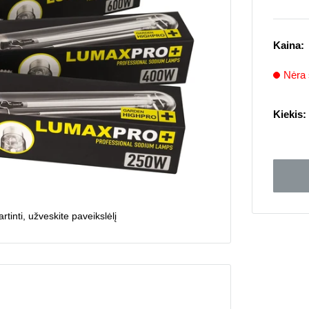
Kaina:
Nėra 
Kiekis:
rtinti, užveskite paveikslėlį