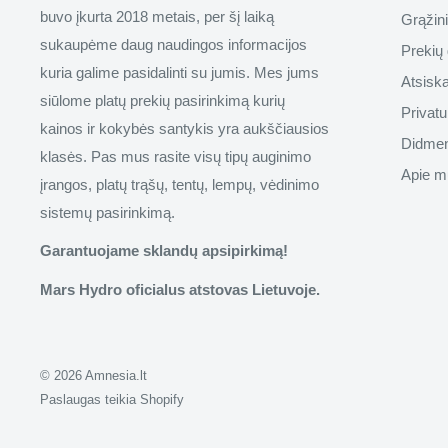
buvo įkurta 2018 metais, per šį laiką
Grąžin
sukaupėme daug naudingos informacijos
Prekių 
kuria galime pasidalinti su jumis. Mes jums
Atsisk
siūlome platų prekių pasirinkimą kurių
Privatu
kainos ir kokybės santykis yra aukščiausios
Didmen
klasės. Pas mus rasite visų tipų auginimo
Apie m
įrangos, platų trąšų, tentų, lempų, vėdinimo
sistemų pasirinkimą.
Garantuojame sklandų apsipirkimą!
Mars Hydro oficialus atstovas Lietuvoje.
© 2026 Amnesia.lt
Paslaugas teikia Shopify