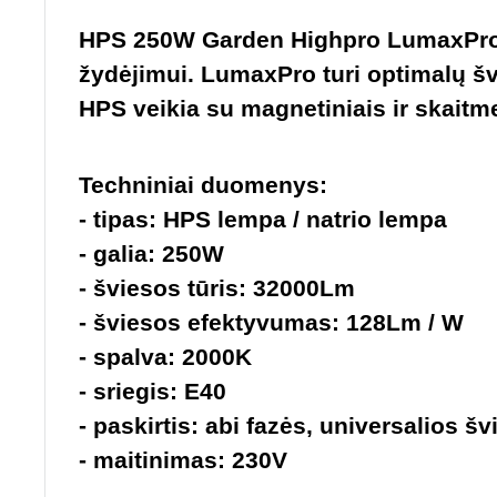
HPS 250W Garden Highpro LumaxPro (
žydėjimui. LumaxPro turi optimalų šv
HPS veikia su magnetiniais ir skaitme
Techniniai duomenys:
- tipas: HPS lempa / natrio lempa
- galia: 250W
- šviesos tūris: 32000Lm
- šviesos efektyvumas: 128Lm / W
- spalva: 2000K
- sriegis: E40
- paskirtis: abi fazės, universalios š
- maitinimas: 230V